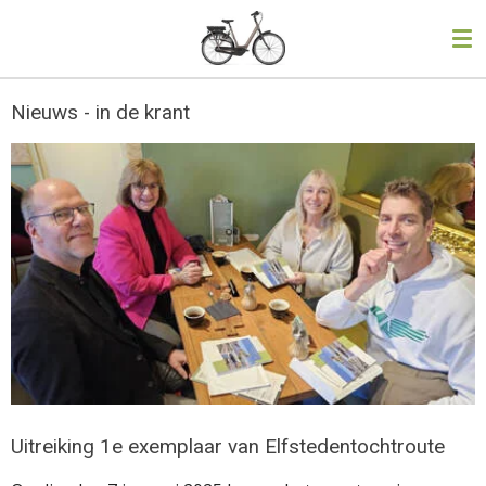
Ga
direct
naar
de
Nieuws - in de krant
hoofdinhoud
Uitreiking 1e exemplaar van Elfstedentochtroute