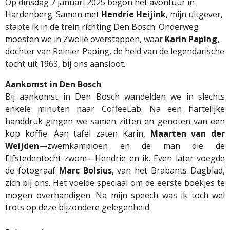
Op dinsdag 7 januari 2025 begon het avontuur in
Hardenberg. Samen met
Hendrie Heijink
, mijn uitgever,
stapte ik in de trein richting Den Bosch. Onderweg
moesten we in Zwolle overstappen, waar
Karin Paping,
dochter van Reinier Paping, de held van de legendarische
tocht uit 1963, bij ons aansloot.
Aankomst in Den Bosch
Bij aankomst in Den Bosch wandelden we in slechts
enkele minuten naar CoffeeLab. Na een hartelijke
handdruk gingen we samen zitten en genoten van een
kop koffie. Aan tafel zaten Karin,
Maarten van der
Weijden
—zwemkampioen en de man die de
Elfstedentocht zwom—Hendrie en ik. Even later voegde
de fotograaf
Marc Bolsius
, van het Brabants Dagblad,
zich bij ons. Het voelde speciaal om de eerste boekjes te
mogen overhandigen. Na mijn speech was ik toch wel
trots op deze bijzondere gelegenheid.