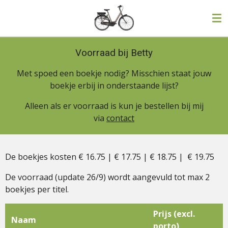
Ga
direct
naar
de
Voorraad bij Betty
hoofdinhoud
Met spoed een boekje nodig? Misschien staat jouw
boekje erbij in onderstaande lijst?
Alleen als er voorraad is kun je bestellen bij mij
via
contact
De boekjes kosten € 16.75 | € 17.75 | € 18.75 | € 19.75
De voorraad (update 26/9) wordt aangevuld tot max 2
boekjes per titel.
Prijs (excl.
Naam
porto)