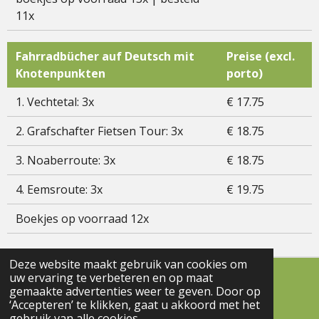
11x
Fahrradbücher auf Deutsch mit
Preise (excl.
Knotenpunkten
porto)
1. Vechtetal: 3x
€ 17.75
2. Grafschafter Fietsen Tour: 3x
€ 18.75
3. Noaberroute: 3x
€ 18.75
4. Eemsroute: 3x
€ 19.75
Boekjes op voorraad 12x
Deze website maakt gebruik van cookies om
uw ervaring te verbeteren en op maat
© 2021 - 2025 bettymulder
gemaakte advertenties weer te geven. Door op
Powered by
JouwWeb
‘Accepteren’ te klikken, gaat u akkoord met het
gebruik van alle cookies.