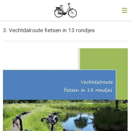
Ga
direct
naar
de
3. Vechtdalroute fietsen in 13 rondjes
hoofdinhoud