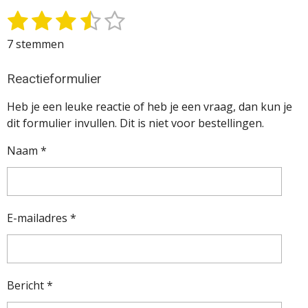
1
2
3
4
5
S
R
t
a
s
s
s
s
s
7 stemmen
e
t
t
t
t
t
t
m
i
m
e
e
e
e
e
Reactieformulier
n
e
g
r
r
r
r
r
Heb je een leuke reactie of heb je een vraag, dan kun je
n
:
r
r
r
r
dit formulier invullen. Dit is niet voor bestellingen.
3
e
e
e
e
.
Naam *
4
n
n
n
n
2
8
5
E-mailadres *
7
1
4
2
Bericht *
8