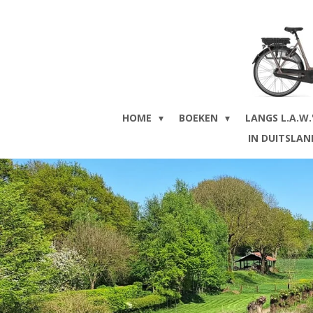
Ga
direct
naar
de
hoofdinhoud
HOME
BOEKEN
LANGS L.A.W.
IN DUITSLA