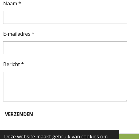
e
e
e
e
s
Naam *
t
n
n
n
n
e
r
r
E-mailadres *
e
n
Bericht *
VERZENDEN
Deze website maakt gebruik van cookies om