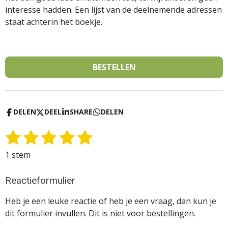
interesse hadden. Een lijst van de deelnemende adressen
staat achterin het boekje.
BESTELLEN
DELEN
DEEL
SHARE
DELEN
1
2
3
4
5
S
R
t
a
s
s
s
s
s
1 stem
e
t
t
t
t
t
t
m
i
m
e
e
e
e
e
Reactieformulier
n
e
g
r
r
r
r
r
Heb je een leuke reactie of heb je een vraag, dan kun je
n
:
r
r
r
r
dit formulier invullen. Dit is niet voor bestellingen.
5