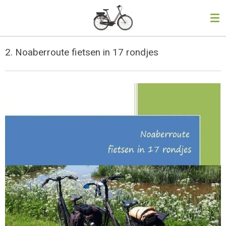
Ga
direct
naar
de
2. Noaberroute fietsen in 17 rondjes
hoofdinhoud