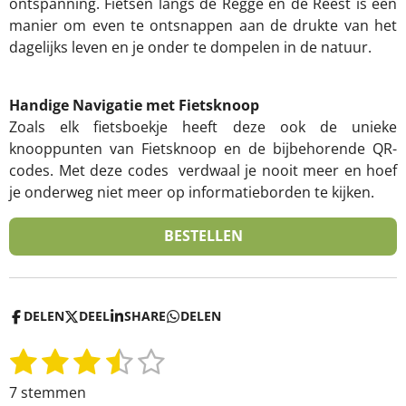
ontspanning. Fietsen langs de Regge en de Reest is een
manier om even te ontsnappen aan de drukte van het
dagelijks leven en je onder te dompelen in de natuur.
Handige Navigatie met Fietsknoop
Zoals elk fietsboekje heeft deze ook de unieke
knooppunten van Fietsknoop en de bijbehorende QR-
codes. Met deze codes verdwaal je nooit meer en hoef
je onderweg niet meer op informatieborden te kijken.
BESTELLEN
DELEN
DEEL
SHARE
DELEN
1
2
3
4
5
S
R
t
a
s
s
s
s
s
7 stemmen
e
t