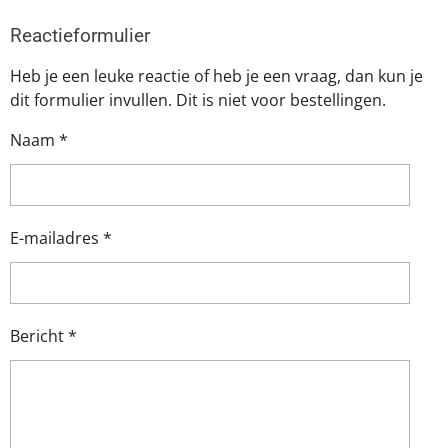
t
t
t
t
t
m
i
m
e
e
e
e
e
Reactieformulier
n
e
g
r
r
r
r
r
Heb je een leuke reactie of heb je een vraag, dan kun je
n
:
r
r
r
r
dit formulier invullen. Dit is niet voor bestellingen.
3
e
e
e
e
.
Naam *
5
n
n
n
n
7
1
4
E-mailadres *
2
8
5
7
Bericht *
1
4
2
8