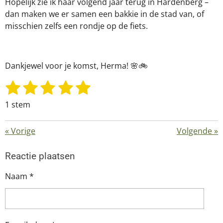
Hopelijk zie ik haar volgend jaar terug in Hardenberg –
dan maken we er samen een bakkie in de stad van, of
misschien zelfs een rondje op de fiets.
Dankjewel voor je komst, Herma! 🌸🚲
1
2
3
4
5
S
R
t
a
s
s
s
s
s
1 stem
e
t
t
t
t
t
t
m
i
m
e
e
e
e
e
«
Vorige
Volgende
»
n
e
g
r
r
r
r
r
n
Reactie plaatsen
:
r
r
r
r
5
Naam *
e
e
e
e
s
t
n
n
n
n
e
r