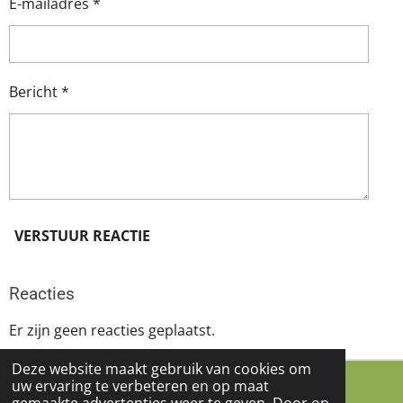
E-mailadres *
r
e
n
Bericht *
VERSTUUR REACTIE
Reacties
Er zijn geen reacties geplaatst.
Deze website maakt gebruik van cookies om
uw ervaring te verbeteren en op maat
© 2021 - 2025 bettymulder